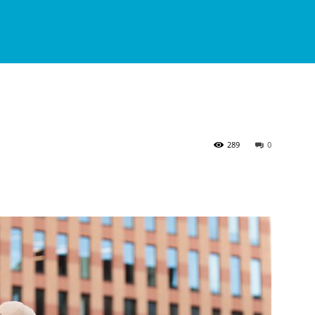
289
0