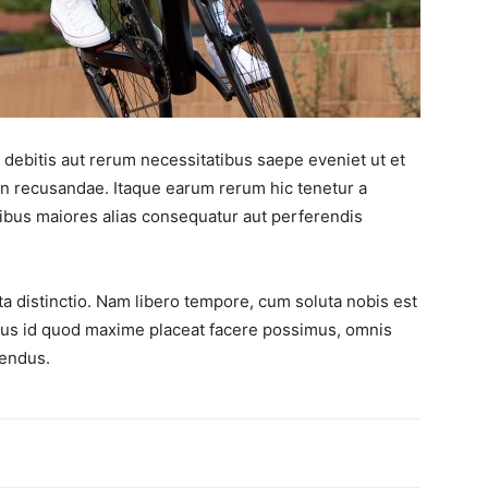
debitis aut rerum necessitatibus saepe eveniet ut et
on recusandae. Itaque earum rerum hic tenetur a
atibus maiores alias consequatur aut perferendis
ta distinctio. Nam libero tempore, cum soluta nobis est
nus id quod maxime placeat facere possimus, omnis
lendus.