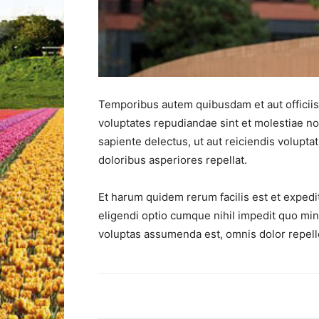
Temporibus autem quibusdam et aut officiis 
voluptates repudiandae sint et molestiae n
sapiente delectus, ut aut reiciendis volupt
doloribus asperiores repellat.
Et harum quidem rerum facilis est et expedi
eligendi optio cumque nihil impedit quo mi
voluptas assumenda est, omnis dolor repel