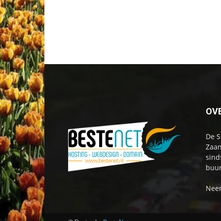
OV
De S
Zaan
sind
buur
Neem