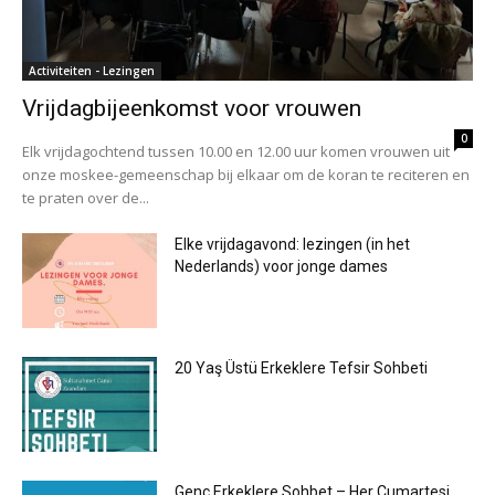
Activiteiten - Lezingen
Vrijdagbijeenkomst voor vrouwen
0
Elk vrijdagochtend tussen 10.00 en 12.00 uur komen vrouwen uit
onze moskee-gemeenschap bij elkaar om de koran te reciteren en
te praten over de...
Elke vrijdagavond: lezingen (in het
Nederlands) voor jonge dames
20 Yaş Üstü Erkeklere Tefsir Sohbeti
Genç Erkeklere Sohbet – Her Cumartesi