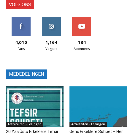
Online Forum
VOLG ONS
4,010
1,164
134
Fans
Volgers
Abonnees
MEDEDELINGEN
Activiteiten - Lezingen
Activiteiten - Lezingen
20 Yaş Üstü Erkeklere Tefsir
Genç Erkeklere Sohbet – Her