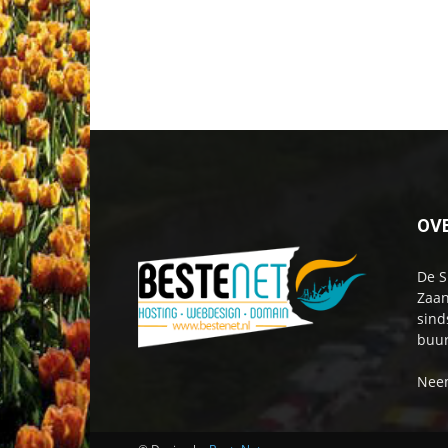
OV
De S
Zaan
sind
buur
Neem