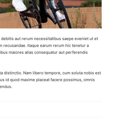
debitis aut rerum necessitatibus saepe eveniet ut et
on recusandae. Itaque earum rerum hic tenetur a
atibus maiores alias consequatur aut perferendis
ta distinctio. Nam libero tempore, cum soluta nobis est
nus id quod maxime placeat facere possimus, omnis
lendus.