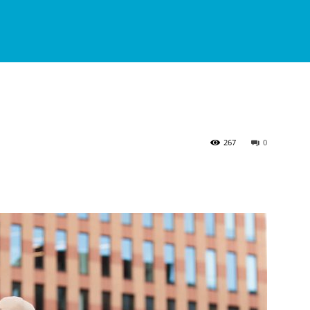
267
0