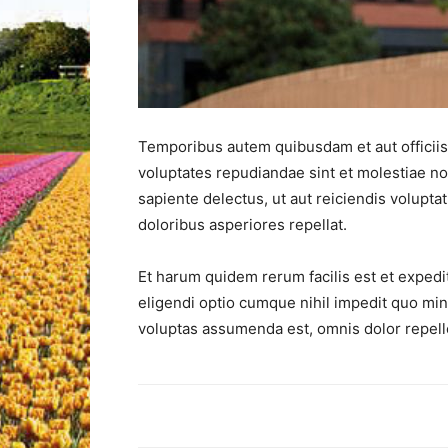
Temporibus autem quibusdam et aut officiis 
voluptates repudiandae sint et molestiae n
sapiente delectus, ut aut reiciendis volupt
doloribus asperiores repellat.
Et harum quidem rerum facilis est et expedi
eligendi optio cumque nihil impedit quo mi
voluptas assumenda est, omnis dolor repel