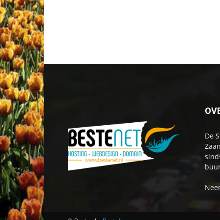
OV
De S
Zaan
sind
buur
Neem