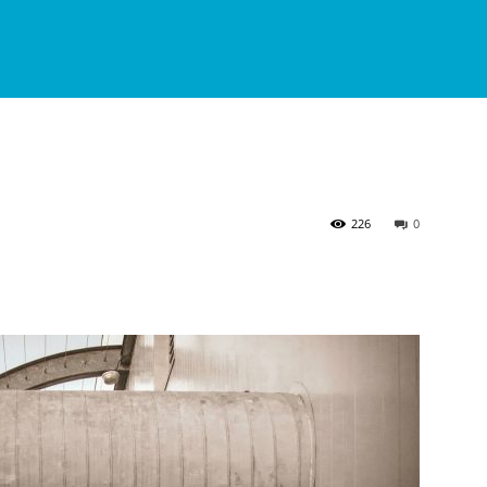
226
0