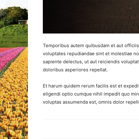
Temporibus autem quibusdam et aut officiis 
voluptates repudiandae sint et molestiae n
sapiente delectus, ut aut reiciendis volupt
doloribus asperiores repellat.
Et harum quidem rerum facilis est et expedi
eligendi optio cumque nihil impedit quo mi
voluptas assumenda est, omnis dolor repel