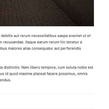
debitis aut rerum necessitatibus saepe eveniet ut et
on recusandae. Itaque earum rerum hic tenetur a
atibus maiores alias consequatur aut perferendis
ta distinctio. Nam libero tempore, cum soluta nobis est
nus id quod maxime placeat facere possimus, omnis
lendus.