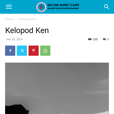
Home
Kelopod Ken
Kelopod Ken
mei 20, 2024
220
0