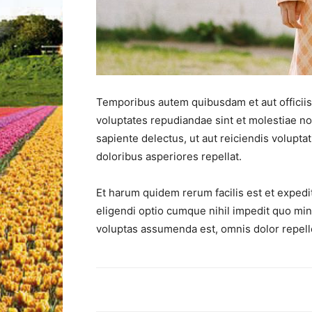
Temporibus autem quibusdam et aut officiis 
voluptates repudiandae sint et molestiae n
sapiente delectus, ut aut reiciendis volupt
doloribus asperiores repellat.
Et harum quidem rerum facilis est et expedi
eligendi optio cumque nihil impedit quo mi
voluptas assumenda est, omnis dolor repel