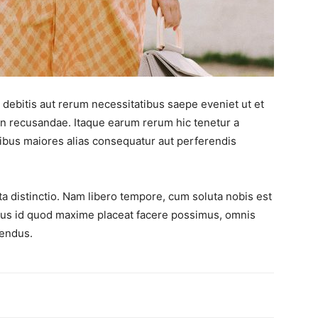
debitis aut rerum necessitatibus saepe eveniet ut et
on recusandae. Itaque earum rerum hic tenetur a
atibus maiores alias consequatur aut perferendis
ta distinctio. Nam libero tempore, cum soluta nobis est
nus id quod maxime placeat facere possimus, omnis
lendus.