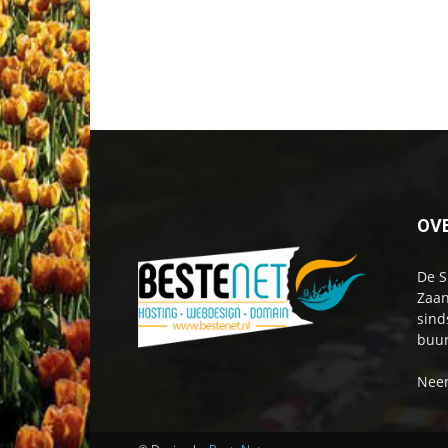
OV
De S
Zaan
sind
buur
Neem