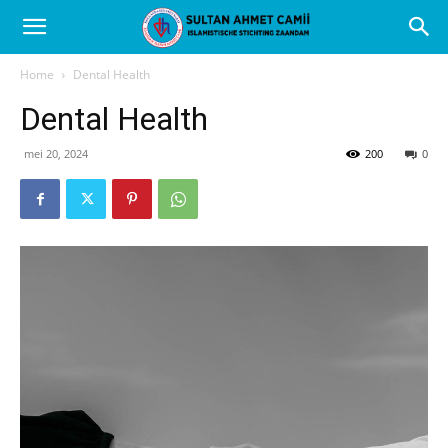
Home
Dental Health
Dental Health
mei 20, 2024
200
0