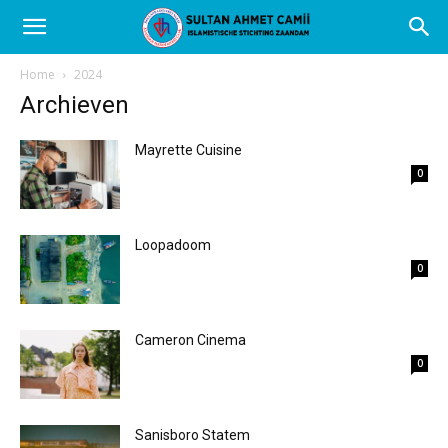
Home
2024
Archieven
Mayrette Cuisine
0
Loopadoom
0
Cameron Cinema
0
Sanisboro Statem