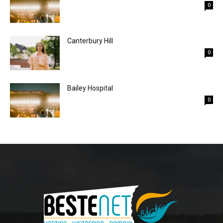
0
Canterbury Hill
0
Bailey Hospital
0