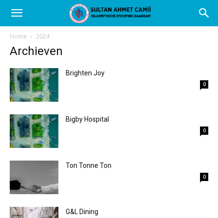
Home
2024
Archieven
Brighten Joy
0
Bigby Hospital
0
Ton Tonne Ton
0
G&L Dining