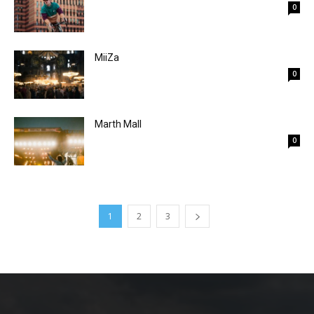
0
MiiZa
0
Marth Mall
0
1
2
3