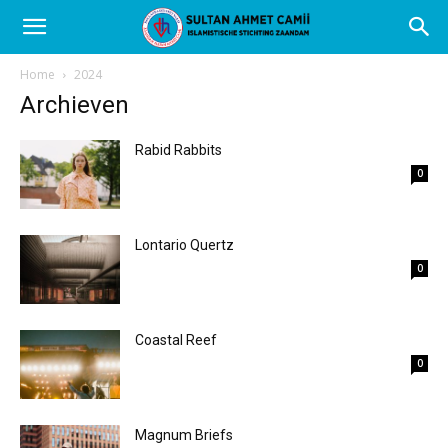
Home
2024
Archieven
Rabid Rabbits
0
Lontario Quertz
0
Coastal Reef
0
Magnum Briefs