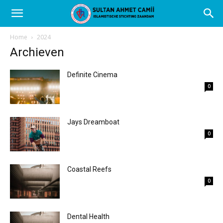
Home
2024
Archieven
Definite Cinema
0
Jays Dreamboat
0
Coastal Reefs
0
Dental Health