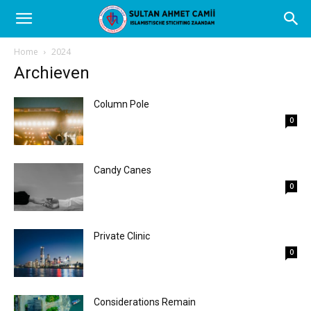
Home
2024
Archieven
Column Pole
0
Candy Canes
0
Private Clinic
0
Considerations Remain