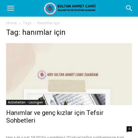
Home
Tags
Hanımlar için
Tag: hanımlar için
Activiteiten - Lezingen
Hanımlar ve genç kızlar için Tefsir
Sohbetleri
0
Her salı saat 19:30'da yaptığımız (Türkçe) tefsir sohbetimize tüm