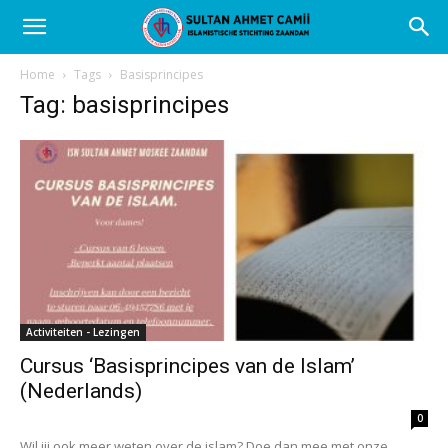
Home
Tags
Basisprincipes
Tag: basisprincipes
Activiteiten - Lezingen
Cursus ‘Basisprincipes van de Islam’
(Nederlands)
0
Wil jij ook meer weten over de islam? Doe dan mee met onze