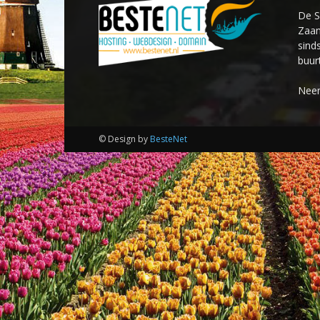
De S
Zaan
sind
buur
Neem
© Design by
BesteNet