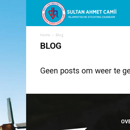
Sultan
Home
Blog
Ahme
BLOG
Mosk
Geen posts om weer te g
OV