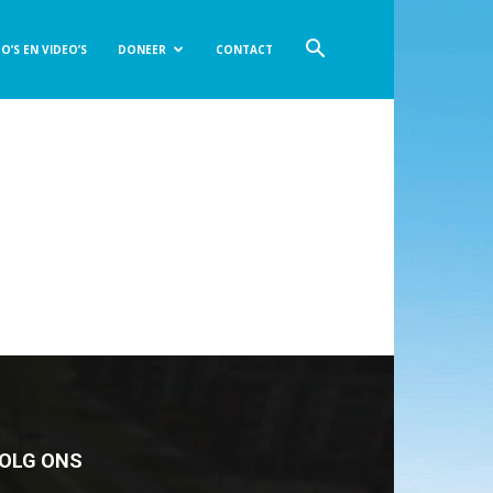
O’S EN VIDEO’S
DONEER
CONTACT
OLG ONS