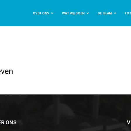
OVER ONS
WAT WIJ DOEN
DE ISLAM
FOT
t
ee
even
ER ONS
V