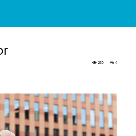
or
230
0