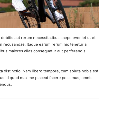
debitis aut rerum necessitatibus saepe eveniet ut et
on recusandae. Itaque earum rerum hic tenetur a
atibus maiores alias consequatur aut perferendis
ta distinctio. Nam libero tempore, cum soluta nobis est
nus id quod maxime placeat facere possimus, omnis
lendus.