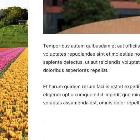
Temporibus autem quibusdam et aut officiis 
voluptates repudiandae sint et molestiae n
sapiente delectus, ut aut reiciendis volupt
doloribus asperiores repellat.
Et harum quidem rerum facilis est et expedi
eligendi optio cumque nihil impedit quo mi
voluptas assumenda est, omnis dolor repel