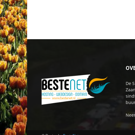
OV
De S
Zaan
sind
buur
Neem