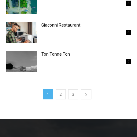
0
Giaconni Restaurant
0
Ton Tonne Ton
0
1
2
3